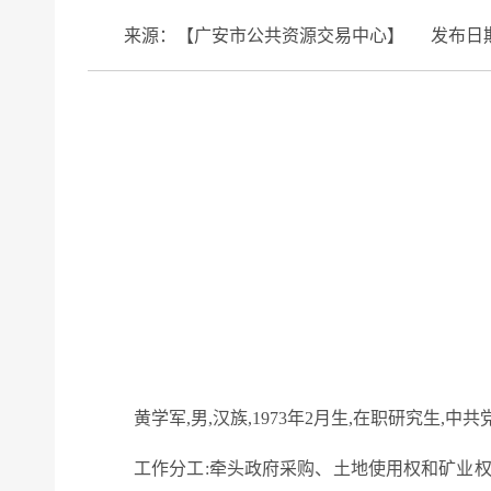
来源：【广安市公共资源交易中心】
发布日期
黄学军
,
男
,
汉族
,
1973
年
2
月
生
,
在职研究生,
中共
工作分工:
牵头政府采购、土地使用权和矿业