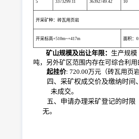
5
3373299.11
36392749.42
10
开采矿种：砖瓦用页岩
开采标高
+510m~+417m
面积：
0
矿山规模及出让年限：
生产规模
吨，另外矿区范围内存在可综合利用
起挂价
:
720.00
万元（砖瓦用页岩
四、采矿权成交价及缴纳时间
未成交。
五、申请办理采矿登记的时限
无。