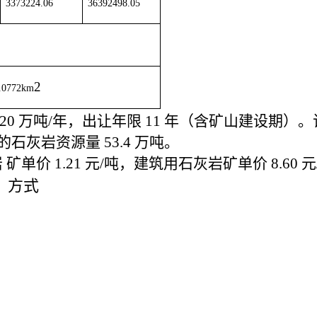
3373224.06
36392498.05
2
.0772km
20
万吨
/
年，出让年限
11
年（含矿山建设期）。
的石灰岩资源量
53.4
万吨。
 矿单价
1.21
元
/
吨，建筑用石灰岩矿单价
8.60
元
、方式