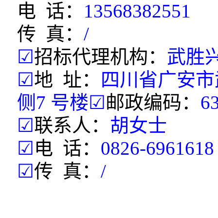
电 话：
13568382551
传 真：
/
☑
招标代理机构：
武胜
☑
地 址：
四川省广安市
侧7 号楼
☑
邮政编码：
6
☑
联系人：
胡女士
☑
电 话：
0826-6961618
☑
传 真：
/