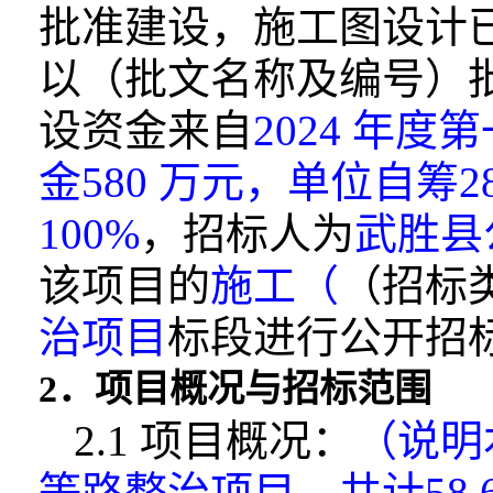
批准建设，施工图设计
以（批文名
称及编号）
设资金来自
2024 年度
金580 万元，单位自筹28
100%
，招标人为
武胜县
该项目
的
施工（
（招标
治项目
标段进行公开招
2．项目概况与招标范围
2.1 项目概况：
（说明
等路整治项目，
共计58