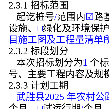
2.3.1 招标范围
起讫桩号
/
范围内
☑
路
设施、
□
绿化
及环境保
目施工图及工程量清单
2.3.2 标段划分
本次招标划分为
1
个标
号、主要工程内
容及规
2.3.3 计划工期
武胜县2025 年农
个月，
□
试运
行期
/
个月